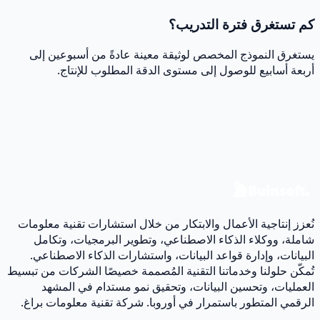
كم تستغرق فترة التدريب؟
يستغرق النموذج المخصص لوثيقة معينة عادةً من أسبوعين إلى
أربعة أسابيع للوصول إلى مستوى الدقة المطلوب للإنتاج.
جاهز لتحويل بياناتك إلى أثر حقيقي؟
دعنا نناقش حالتك ونصمم خارطة طريق للبيانات والبرمجيات.
اتصل بنا
نُعزز إنتاجية الأعمال والابتكار من خلال استشارات تقنية معلومات
شاملة، ووكلاء الذكاء الاصطناعي، وتطوير البرمجيات، وتكامل
البيانات، وإدارة قواعد البيانات، واستشارات الذكاء الاصطناعي.
تُمكّن حلولنا وخدماتنا التقنية المُصممة خصيصًا الشركات من تبسيط
العمليات، وتحسين البيانات، وتحقيق نمو مستدام في المشهد
الرقمي المتطور باستمرار في أوروبا. شركة تقنية معلومات براغ.