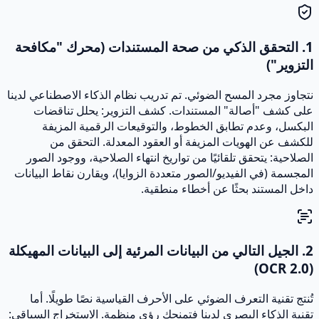
1. التحقق الذكي من صحة المستندات (محرك "مكافحة
التزوير")
نتجاوز مجرد المسح الضوئي. تم تدريب نظام الذكاء الاصطناعي لدينا
على كشف "أصالة" المستندات. كشف التزوير: يحلل تناقضات
البكسل، وعدم تطابق الخطوط، والتوقيعات الرقمية المزيفة
للكشف عن الهويات المزيفة أو العقود المعدلة. التحقق من
الصلاحية: يتحقق تلقائيًا من تواريخ انتهاء الصلاحية، ووجود الصور
المجسمة (في الفيديو/الصور متعددة الزوايا)، ويقارن نقاط البيانات
داخل المستند بحثًا عن أخطاء منطقية.
2. الجيل التالي من البيانات المرئية إلى البيانات المهيكلة
(OCR 2.0)
تُنتج تقنية التعرف الضوئي على الأحرف القياسية نصًا طويلًا. أما
تقنية الذكاء البصري لدينا فتمنحك رؤى منظمة. الاستخراج السياقي: