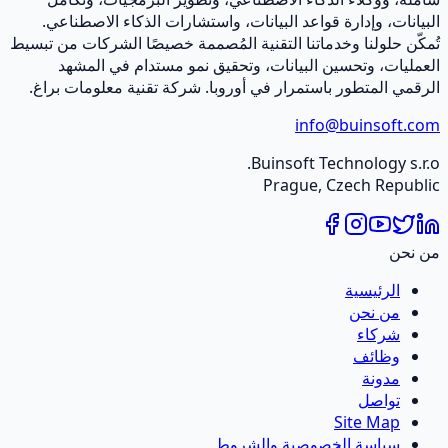
يانات، وإدارة قواعد البيانات، واستشارات الذكاء الاصطناعي.
كّن حلولنا وخدماتنا التقنية المُصممة خصيصًا الشركات من تبسيط
عمليات، وتحسين البيانات، وتحقيق نمو مستدام في المشهد
قمي المتطور باستمرار في أوروبا. شركة تقنية معلومات براغ.
info@buinsoft.c
Buinsoft Technology s.r.
Prague, Czech Republ
 نحن
الرئيسية
من نحن
شركاء
وظائف
مدونة
تواصل
Site Map
سياسة الخصوصية والشروط