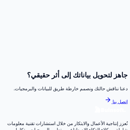
ين الكفاءة التشغيلية
 في الوقت الفعلي
بة عملاء محسّنة
ية التكلفة
تثال التنظيمي
هز لتحويل بياناتك إلى أثر حقيقي؟
نا نناقش حالتك ونصمم خارطة طريق للبيانات والبرمجيات.
ل بنا
زز إنتاجية الأعمال والابتكار من خلال استشارات تقنية معلومات
ملة، ووكلاء الذكاء الاصطناعي، وتطوير البرمجيات، وتكامل