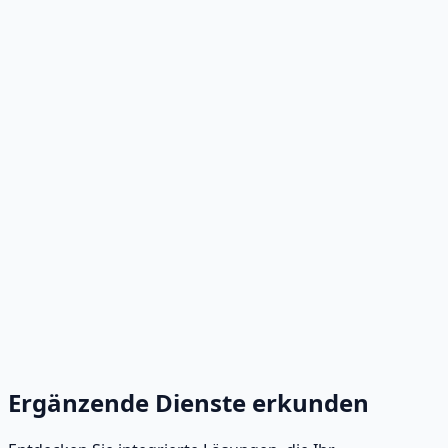
Wir entwickeln Softwareprojekte und
Unternehmensanwendungen mit Analyse- und
Automatisierungsmöglichkeiten, die genau auf Ihr
Unternehmen zugeschnitten sind.
Mehr anzeigen
→
Dateneingabe und -extraktion mit KI
Eliminieren Sie menschliche Fehler, indem Sie
Algorithmen für maschinelles Lernen nutzen, um
wichtige Informationen aus komplexen oder
unstrukturierten Dokumenten automatisch zu
digitalisieren, zu verarbeiten und zu extrahieren.
Mehr anzeigen
→
Ergänzende Dienste erkunden