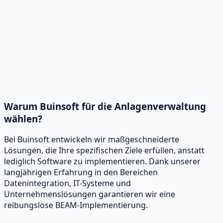
bfall reduzieren und Energieeffizienz steigern.
erbesserter Anlagenlebenszyklus
roaktive Wartung kann die Lebensdauer Ihrer Anlagen
erlängern.
Warum Buinsoft für die Anlagenverwaltung
wählen?
Bei Buinsoft entwickeln wir maßgeschneiderte
Lösungen, die Ihre spezifischen Ziele erfüllen, anstatt
lediglich Software zu implementieren. Dank unserer
langjährigen Erfahrung in den Bereichen
Datenintegration, IT-Systeme und
Unternehmenslösungen garantieren wir eine
reibungslose BEAM-Implementierung.