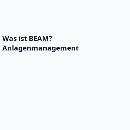
Was ist BEAM?
Anlagenmanagement
Vermögensverwaltung
•
Anlagenverwaltung
•
Unterschlagungsverfolgung
•
Garantieverfolgung
•
Anlagenhistorie
•
Anlagentransport
•
Anlagenzählung