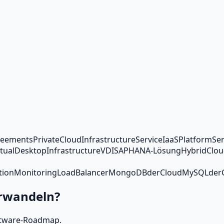
reements
Private
Cloud
Infrastructure
Service
IaaS
Platform
Ser
rtual
Desktop
Infrastructure
VDI
SAP
HANA-Lösung
Hybrid
Clo
tion
Monitoring
Load
Balancer
MongoDB
der
Cloud
MySQL
der
erwandeln?
oftware‑Roadmap.