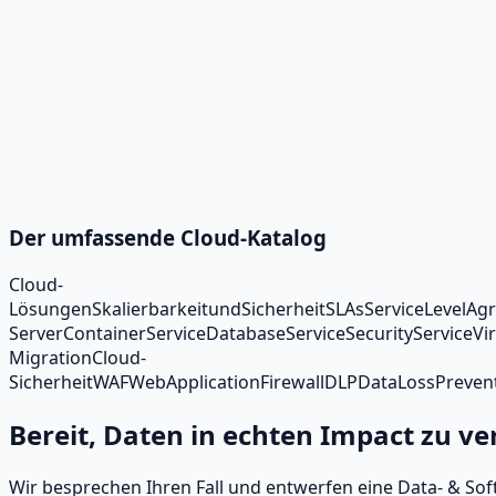
Der umfassende Cloud-Katalog
Cloud-
Lösungen
Skalierbarkeit
und
Sicherheit
SLAs
Service
Level
Ag
Server
Container
Service
Database
Service
Security
Service
Vi
Migration
Cloud-
Sicherheit
WAF
Web
Application
Firewall
DLP
Data
Loss
Preven
Bereit, Daten in echten Impact zu v
Wir besprechen Ihren Fall und entwerfen eine Data‑ & S