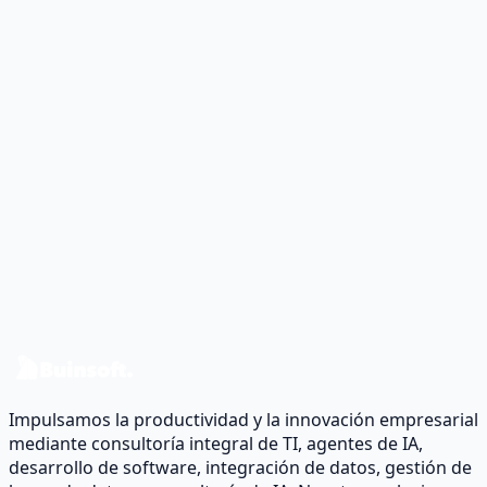
Nombre
*
Correo electrónico
*
Teléfono
(
opcional
)
Puesto solicitado
*
Subir CV
*
Arrastra y suelta tu CV aquí o haz clic para seleccionar
PDF, DOC o DOCX (máximo 5 MB)
Acepto la política de privacidad.
*
Enviar solicitud
Impulsamos la productividad y la innovación empresarial
mediante consultoría integral de TI, agentes de IA,
desarrollo de software, integración de datos, gestión de