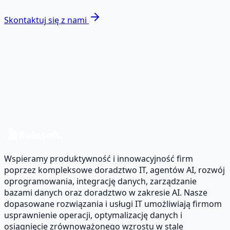
Skontaktuj się z nami
Gotowy/a, by zamienić dane w
realny efekt?
Omówmy case i zaprojektujmy roadmapę data &
software.
Skontaktuj się z nami
Wspieramy produktywność i innowacyjność firm
poprzez kompleksowe doradztwo IT, agentów AI, rozwój
oprogramowania, integrację danych, zarządzanie
bazami danych oraz doradztwo w zakresie AI. Nasze
dopasowane rozwiązania i usługi IT umożliwiają firmom
usprawnienie operacji, optymalizację danych i
osiągnięcie zrównoważonego wzrostu w stale