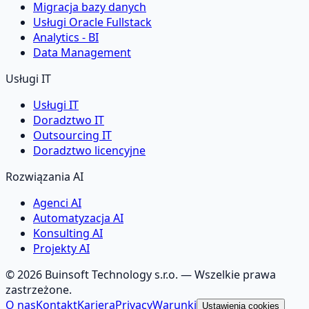
Migracja bazy danych
Usługi Oracle Fullstack
Analytics - BI
Data Management
Usługi IT
Usługi IT
Doradztwo IT
Outsourcing IT
Doradztwo licencyjne
Rozwiązania AI
Agenci AI
Automatyzacja AI
Konsulting AI
Projekty AI
©
2026
Buinsoft Technology s.r.o.
— Wszelkie prawa
zastrzeżone.
O nas
Kontakt
Kariera
Privacy
Warunki
Ustawienia cookies