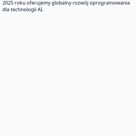
2025 roku oferujemy globalny rozwój oprogramowania
dla technologii AI.
Tworzenie oprogramowania na zamówienie
Niezależnie od tego, czy prowadzisz małą firmę, czy dużą
korporację, Buinsoft opracowuje rozwiązania
programowe dostosowane do Twoich konkretnych
potrzeb.
Audyt systemów
Architektura chmurowa
Strategia
cyfrowa
Analiza procesów
Rozwój aplikacji mobilnych
W Buinsoft projektujemy i rozwijamy wydajne aplikacje
mobilne na platformy iOS i Android.