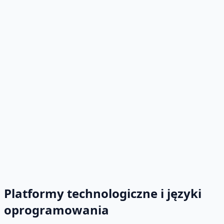
monitorowanie, aktualizacje i ciągłe ulepszenia, aby
Twoje oprogramowanie było zawsze zgodne z
ewoluującymi potrzebami.
Modele AI
Agenci autonomiczni
Integracja
LLM
Automatyzacja AI
Platformy technologiczne i języki
oprogramowania