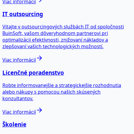
Viac informácií
IT outsourcing
Vitajte v outsourcingových službách IT od spoločnosti
BuinSoft, vašom dôveryhodnom partnerovi pri
optimalizácii efektívnosti, znižovaní nákladov a
zlepšovaní vašich technologických možností.
Viac informácií
Licenčné poradenstvo
Robte informovanejšie a strategickejšie rozhodnutia
alebo nákupy s pomocou našich skúsených
konzultantov.
Viac informácií
Školenie