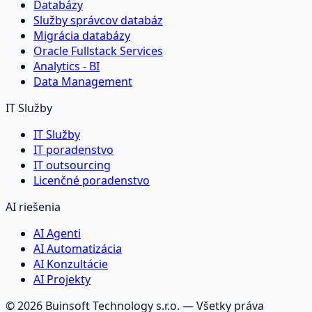
Databázy
Služby správcov databáz
Migrácia databázy
Oracle Fullstack Services
Analytics - BI
Data Management
IT Služby
IT Služby
IT poradenstvo
IT outsourcing
Licenčné poradenstvo
AI riešenia
AI Agenti
AI Automatizácia
AI Konzultácie
AI Projekty
©
2026
Buinsoft Technology s.r.o.
— Všetky práva