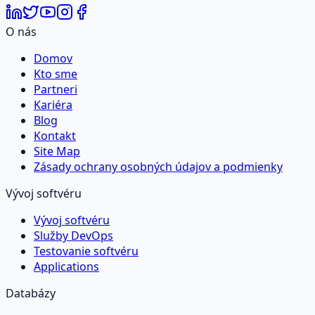
O nás
Domov
Kto sme
Partneri
Kariéra
Blog
Kontakt
Site Map
Zásady ochrany osobných údajov a podmienky
Vývoj softvéru
Vývoj softvéru
Služby DevOps
Testovanie softvéru
Applications
Databázy