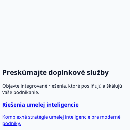
Zadávanie a extrakcia údajov pomocou
umelej inteligencie
Eliminujte ľudské chyby pomocou algoritmov strojového
učenia na automatickú digitalizáciu, spracovanie a
extrakciu kľúčových informácií zo zložitých alebo
neštruktúrovaných dokumentov.
Zobraziť viac
→
Preskúmajte doplnkové služby
Objavte integrované riešenia, ktoré posilňujú a škálujú
vaše podnikanie.
Riešenia umelej inteligencie
Komplexné stratégie umelej inteligencie pre moderné
podniky.