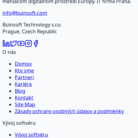
meniacom digitálnom prostredí Európy. IT firma Praha.
info@buinsoft.com
Buinsoft Technology s.r.o.
Prague, Czech Republic
O nás
Domov
Kto sme
Partneri
Kariéra
Blog
Kontakt
Site Map
Zásady ochrany osobných údajov a podmienky
Vývoj softvéru
Vývoj softvéru