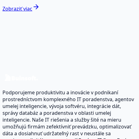
Zobraziť viac
Ste pripravení premeniť dáta na
reálny dopad?
Preberme váš prípad a navrhnime roadmapu pre dáta a
softvér.
Kontaktujte nás
Podporujeme produktivitu a inovácie v podnikaní
prostredníctvom komplexného IT poradenstva, agentov
umelej inteligencie, vývoja softvéru, integrácie dát,
správy databáz a poradenstva v oblasti umelej
inteligencie. Naše IT riešenia a služby šité na mieru
umožňujú firmám zefektívniť prevádzku, optimalizovať
dáta a dosiahnuť udržateľný rast v neustále sa