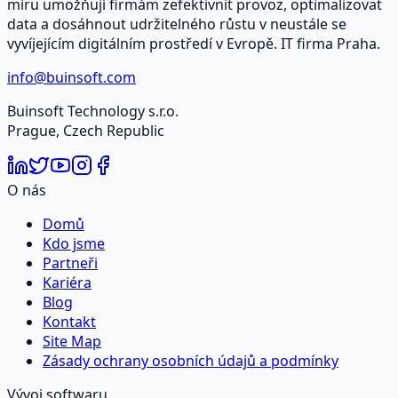
míru umožňují firmám zefektivnit provoz, optimalizovat
data a dosáhnout udržitelného růstu v neustále se
vyvíjejícím digitálním prostředí v Evropě. IT firma Praha.
info@buinsoft.com
Buinsoft Technology s.r.o.
Prague, Czech Republic
O nás
Domů
Kdo jsme
Partneři
Kariéra
Blog
Kontakt
Site Map
Zásady ochrany osobních údajů a podmínky
Vývoj softwaru