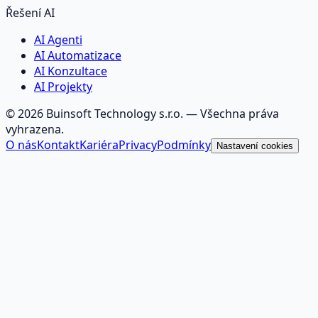
Řešení AI
AI Agenti
AI Automatizace
AI Konzultace
AI Projekty
©
2026
Buinsoft Technology s.r.o.
— Všechna práva
vyhrazena.
O nás
Kontakt
Kariéra
Privacy
Podmínky
Nastavení cookies