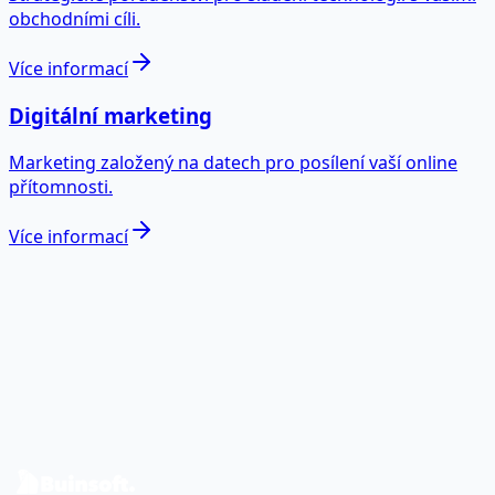
obchodními cíli.
Více informací
Digitální marketing
Marketing založený na datech pro posílení vaší online
přítomnosti.
Více informací
Jste připraveni proměnit data v
reálný dopad?
Probereme váš případ a navrhneme roadmapu pro data
a software.
Kontaktujte nás