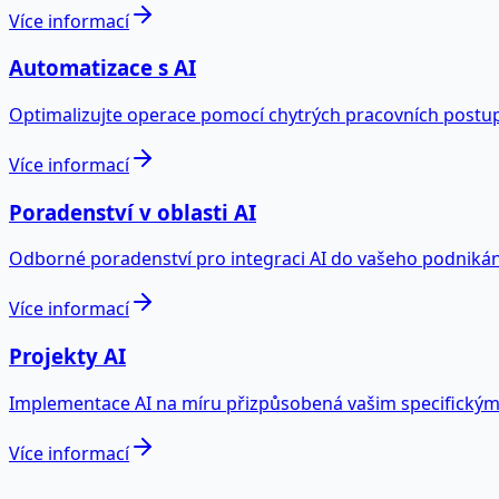
Více informací
Automatizace s AI
Optimalizujte operace pomocí chytrých pracovních postup
Více informací
Poradenství v oblasti AI
Odborné poradenství pro integraci AI do vašeho podnikán
Více informací
Projekty AI
Implementace AI na míru přizpůsobená vašim specifický
Více informací