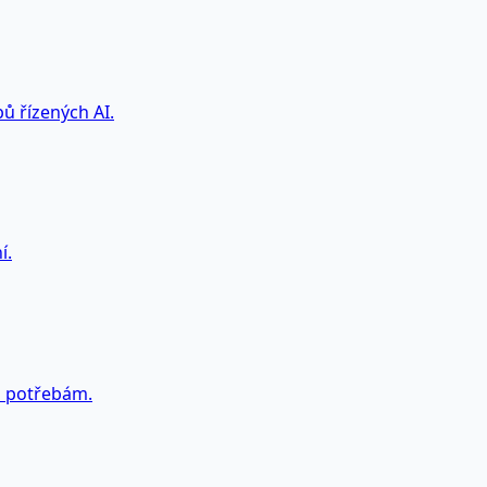
ů řízených AI.
í.
m potřebám.