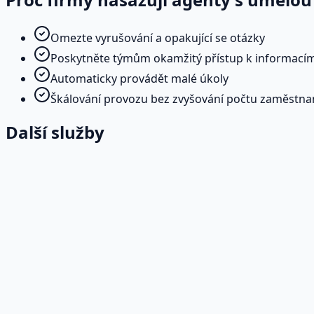
Omezte vyrušování a opakující se otázky
Poskytněte týmům okamžitý přístup k informací
Automaticky provádět malé úkoly
Škálování provozu bez zvyšování počtu zaměstn
Další služby
Konzultace a integrace modelů
Odborné poradenství pro propojení AI s vaším současný
Více informací
→