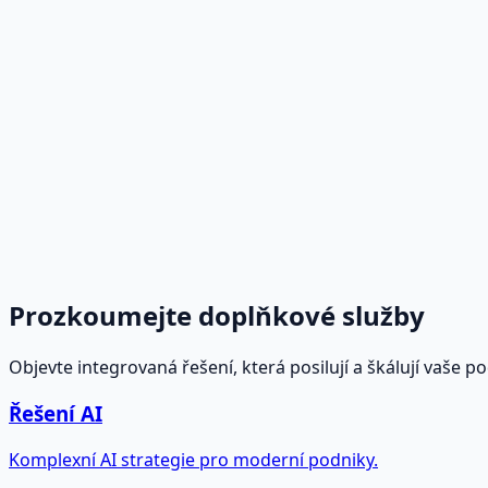
AI řešení na míru
Vyvíjíme softwarové projekty a firemní aplikace s integr
Více informací
→
Zadávání a extrakce dat pomocí AI
Eliminujte lidské chyby pomocí algoritmů strojového učen
dokumentů.
Více informací
→
Prozkoumejte doplňkové služby
Objevte integrovaná řešení, která posilují a škálují vaše p
Řešení AI
Komplexní AI strategie pro moderní podniky.