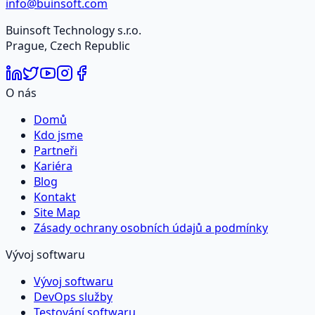
info@buinsoft.com
Buinsoft Technology s.r.o.
Prague, Czech Republic
O nás
Domů
Kdo jsme
Partneři
Kariéra
Blog
Kontakt
Site Map
Zásady ochrany osobních údajů a podmínky
Vývoj softwaru
Vývoj softwaru
DevOps služby
Testování softwaru