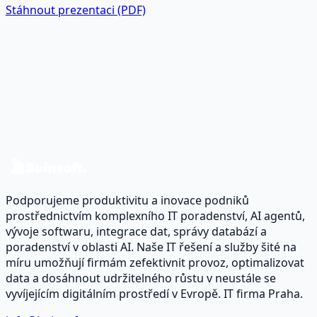
Stáhnout prezentaci (PDF)
Jste připraveni proměnit data v
reálný dopad?
Probereme váš případ a navrhneme roadmapu pro data
a software.
Kontaktujte nás
Podporujeme produktivitu a inovace podniků
prostřednictvím komplexního IT poradenství, AI agentů,
vývoje softwaru, integrace dat, správy databází a
poradenství v oblasti AI. Naše IT řešení a služby šité na
míru umožňují firmám zefektivnit provoz, optimalizovat
data a dosáhnout udržitelného růstu v neustále se
vyvíjejícím digitálním prostředí v Evropě. IT firma Praha.