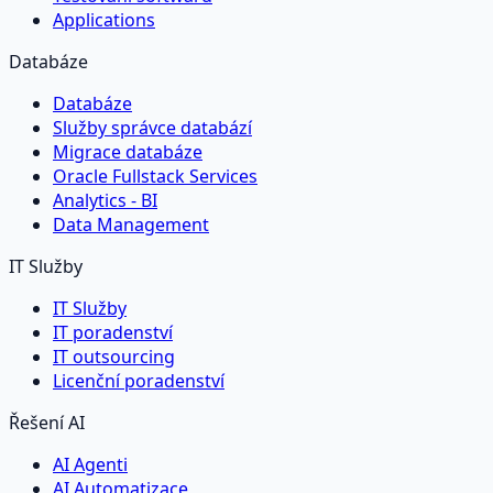
Applications
Databáze
Databáze
Služby správce databází
Migrace databáze
Oracle Fullstack Services
Analytics - BI
Data Management
IT Služby
IT Služby
IT poradenství
IT outsourcing
Licenční poradenství
Řešení AI
AI Agenti
AI Automatizace