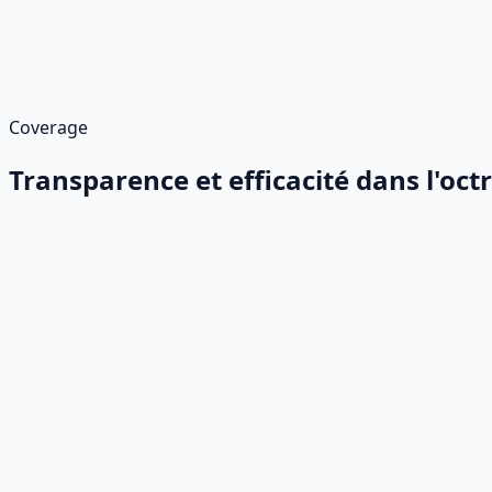
Mises à jour et améliorations
Comprenez comment seront gérées les mises à jour et les m
d'autres peuvent nécessiter des frais supplémentaires po
Coverage
Transparence et efficacité dans l'octr
1
Compatibilité et ajustement
Nous proposons des services de conseil en matière de licen
processus et besoins métiers existants. Ces éléments doive
2