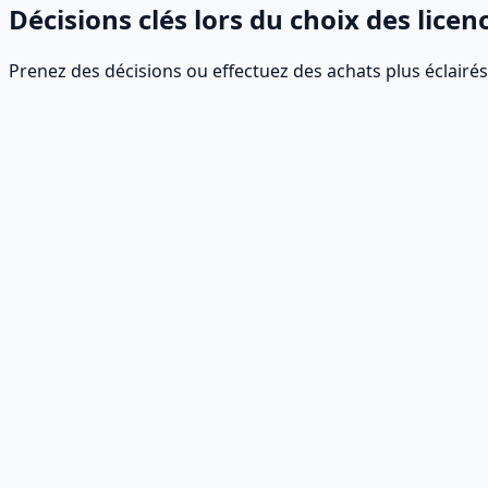
Décisions clés lors du choix des licen
Prenez des décisions ou effectuez des achats plus éclairé
Compatibilité et ajustement
Nous proposons des services de conseil en matière de licen
processus et besoins métiers existants. Ces éléments doive
Conditions de licence et droits d'utilisation
Examinez attentivement le contrat de licence afin d'en com
monoposte ou multiposte, et si vous avez la possibilité de l