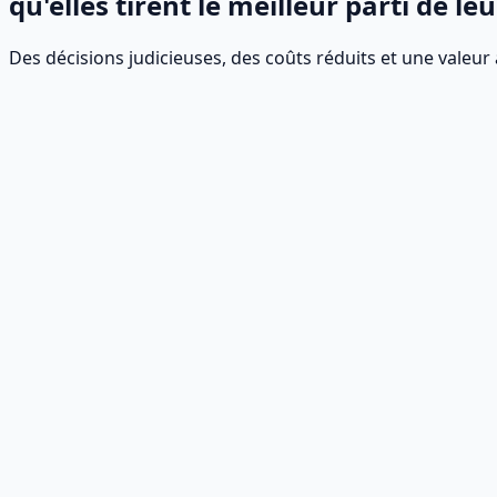
qu'elles tirent le meilleur parti de le
Des décisions judicieuses, des coûts réduits et une valeur
Réduction des coûts
Économisez jusqu'à 60 % sur vos coûts de licence actuels.
Diversification des revenus
Vous bénéficierez d'un modèle de licence adapté et effica
Atténuation des risques