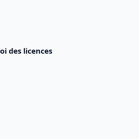
ises à niveau du produit sous licence. Certaines licences p
ur les mises à niveau.
oi des licences
ces afin de garantir la compatibilité du produit ou de la pro
nt être alignés sur vos objectifs et contribuer à votre strat