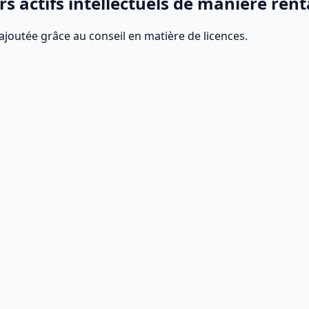
urs actifs intellectuels de manière rent
 ajoutée grâce au conseil en matière de licences.
 Réduisez vos dépenses en licences et optimisez votre capaci
ce pour votre entreprise.