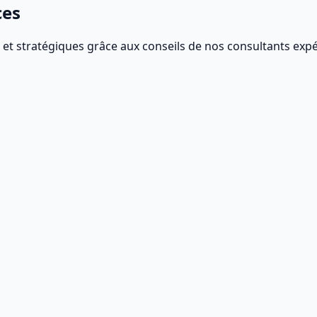
ces
s et stratégiques grâce aux conseils de nos consultants exp
ces afin de garantir la compatibilité du produit ou de la pro
nt être alignés sur vos objectifs et contribuer à votre strat
prendre les termes et conditions. Précisez l'étendue des droi
'utiliser sur différents appareils ou lieux.