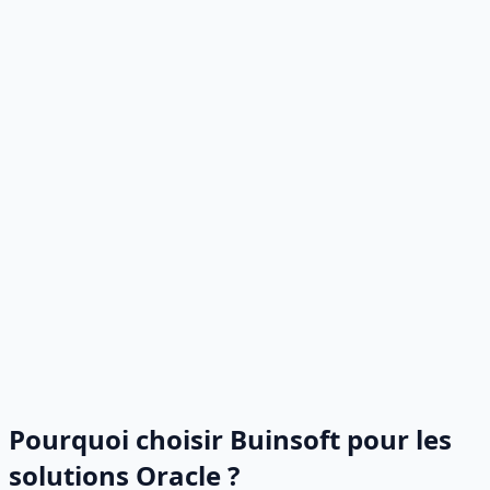
Solutions Oracle optimisées permettant de
réduire les coûts
Infrastructure de base de données et de c
améliorée pour de meilleurs résultats comme
Des solutions qui évoluent avec vos besoin
d'entreprise
Pourquoi choisir Buinsoft pour les
solutions Oracle ?