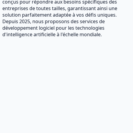
conçus pour répondre aux besoins spécifiques des
entreprises de toutes tailles, garantissant ainsi une
solution parfaitement adaptée à vos défis uniques.
Depuis 2025, nous proposons des services de
développement logiciel pour les technologies
d'intelligence artificielle à l'échelle mondiale.
Développement de logiciels sur mesure
Que vous soyez une petite entreprise ou une grande
société, Buinsoft développe des solutions logicielles
adaptées à vos besoins spécifiques.
Audit des systèmes
Architecture cloud
Stratégie
numérique
Analyse des processus
Développement d'applications mobiles