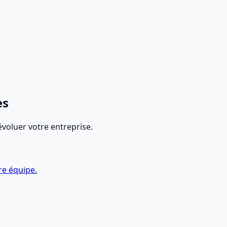
documents
es
évoluer votre entreprise.
re équipe.