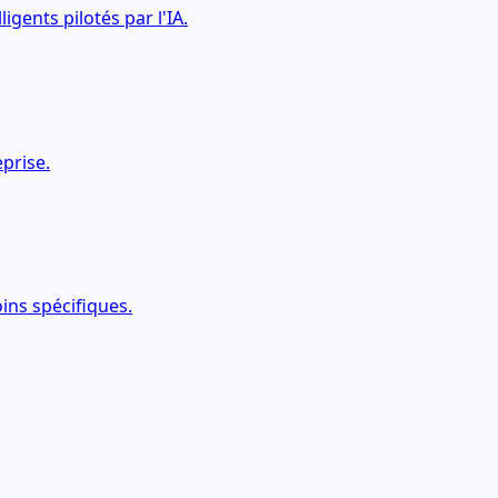
igents pilotés par l'IA.
eprise.
ins spécifiques.
pact réel ?
ftware.