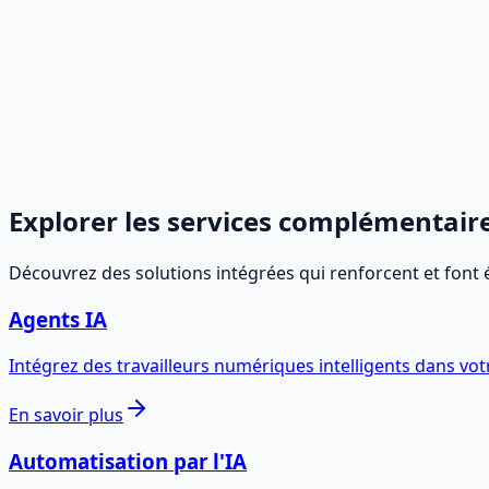
documents complexes ou non structurés.
Extraction et traitement OCR intelligents
Classification automatique des factures et des 
Validation et nettoyage complets des données
Numérisation accélérée des archives historiques
Voir plus +
Explorer les services complémentair
Découvrez des solutions intégrées qui renforcent et font 
Agents IA
Intégrez des travailleurs numériques intelligents dans vot
En savoir plus
Automatisation par l'IA