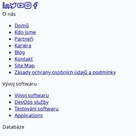
O nás
Domů
Kdo jsme
Partneři
Kariéra
Blog
Kontakt
Site Map
Zásady ochrany osobních údajů a podmínky
Vývoj softwaru
Vývoj softwaru
DevOps služby
Testování softwaru
Applications
Databáze