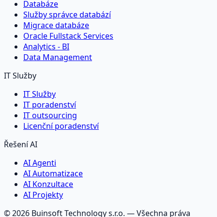
Databáze
Služby správce databází
Migrace databáze
Oracle Fullstack Services
Analytics - BI
Data Management
IT Služby
IT Služby
IT poradenství
IT outsourcing
Licenční poradenství
Řešení AI
AI Agenti
AI Automatizace
AI Konzultace
AI Projekty
©
2026
Buinsoft Technology s.r.o.
— Všechna práva