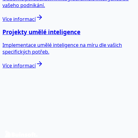
vašeho podnikání.
Více informací
Projekty umělé inteligence
Implementace umělé inteligence na míru dle vašich
specifických potřeb.
Více informací
Jste připraveni proměnit data v
reálný dopad?
Probereme váš případ a navrhneme roadmapu pro data
a software.
Kontaktujte nás