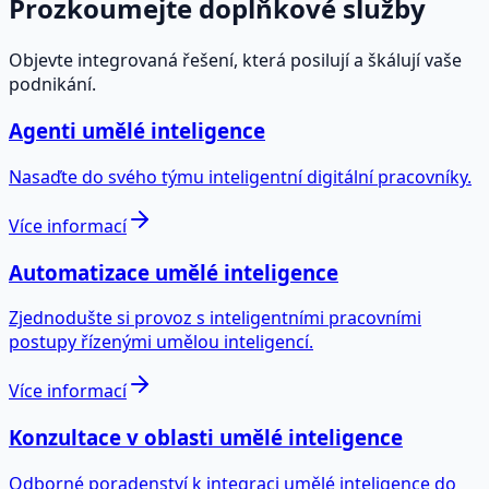
Prozkoumejte doplňkové služby
Objevte integrovaná řešení, která posilují a škálují vaše
podnikání.
Agenti umělé inteligence
Nasaďte do svého týmu inteligentní digitální pracovníky.
Více informací
Automatizace umělé inteligence
Zjednodušte si provoz s inteligentními pracovními
postupy řízenými umělou inteligencí.
Více informací
Konzultace v oblasti umělé inteligence
Odborné poradenství k integraci umělé inteligence do