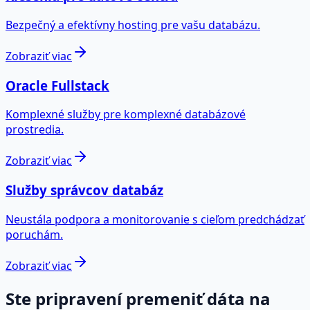
Bezpečný a efektívny hosting pre vašu databázu.
Zobraziť viac
Oracle Fullstack
Komplexné služby pre komplexné databázové
prostredia.
Zobraziť viac
Služby správcov databáz
Neustála podpora a monitorovanie s cieľom predchádzať
poruchám.
Zobraziť viac
Ste pripravení premeniť dáta na