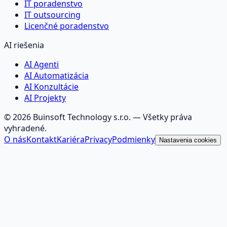
IT poradenstvo
IT outsourcing
Licenčné poradenstvo
AI riešenia
AI Agenti
AI Automatizácia
AI Konzultácie
AI Projekty
©
2026
Buinsoft Technology s.r.o.
— Všetky práva
vyhradené.
O nás
Kontakt
Kariéra
Privacy
Podmienky
Nastavenia cookies