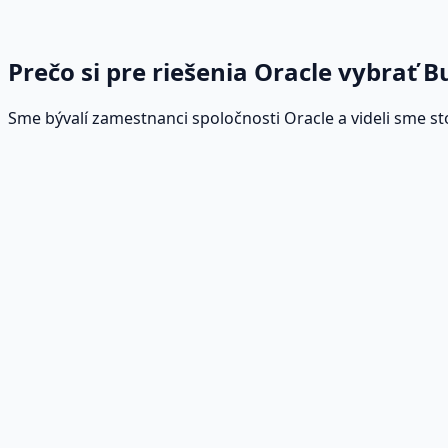
Riešenia, ktoré rastú s potrebami vášho p
Prečo si pre riešenia Oracle vybrať B
Sme bývalí zamestnanci spoločnosti Oracle a videli sme st