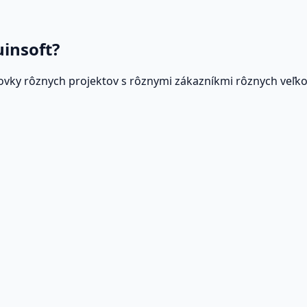
odnikania
uinsoft?
ovky rôznych projektov s rôznymi zákazníkmi rôznych veľkost