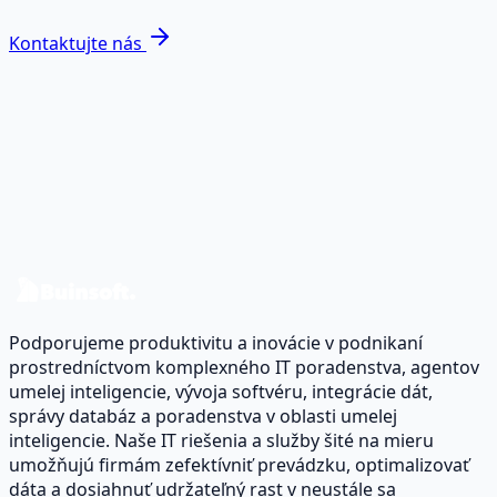
Kontaktujte nás
Ste pripravení premeniť dáta na
reálny dopad?
Preberme váš prípad a navrhnime roadmapu pre dáta a
softvér.
Kontaktujte nás
Podporujeme produktivitu a inovácie v podnikaní
prostredníctvom komplexného IT poradenstva, agentov
umelej inteligencie, vývoja softvéru, integrácie dát,
správy databáz a poradenstva v oblasti umelej
inteligencie. Naše IT riešenia a služby šité na mieru
umožňujú firmám zefektívniť prevádzku, optimalizovať
dáta a dosiahnuť udržateľný rast v neustále sa