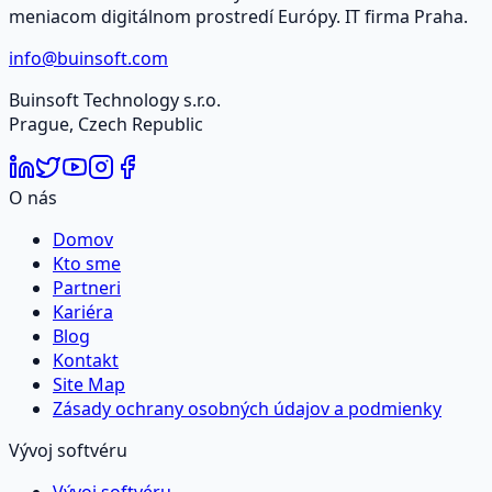
meniacom digitálnom prostredí Európy. IT firma Praha.
info@buinsoft.com
Buinsoft Technology s.r.o.
Prague, Czech Republic
O nás
Domov
Kto sme
Partneri
Kariéra
Blog
Kontakt
Site Map
Zásady ochrany osobných údajov a podmienky
Vývoj softvéru