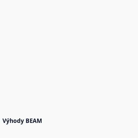
Automaticky si objednajte potrebné náhradné di
Dodržiavanie predpisov
Dodržiavajte pravidlá a priemyselné štandardy.
Automaticky vytvárajte správy pripravené na aud
Mobilná prístupnosť
Vďaka mobilnej podpore môžete BEAM používať 
Poskytnite terénnym tímom prístup k informáci
Výhody BEAM