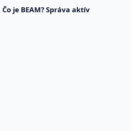
Čo je BEAM? Správa aktív
Správa aktív
•
Správa dlhodobého majetku
•
Sledovanie sprenevery
•
Sledovanie záruk
•
História majetku
•
Preprava majetku
•
Počítanie majetku
•
Výpočet odpisov
•
Podpora máp
•
Mobilná podpora
•
Analýza/Správy o majetku
•
Grafický strom majetku