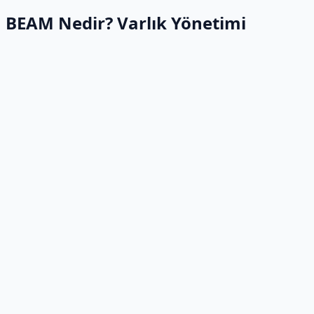
BEAM Nedir? Varlık Yönetimi
Varlık Yönetimi
•
Sabit Varlık Yönetimi
•
Zimmet Takibi
•
Garanti Takibi
•
Varlık Geçmişi
•
Varlık Taşımacılığı
•
Varlık Sayımı
•
Amortisman Hesaplaması
•
Harita Desteği
•
Mobil Destek
•
Varlık Analizi/Raporları
•
Grafiksel Varlık Ağacı