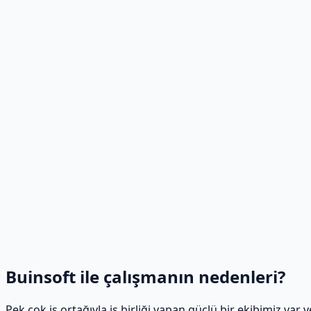
Buinsoft ile çalışmanın nedenleri?
Pek çok iş ortağıyla iş birliği yapan güçlü bir ekibimiz var v