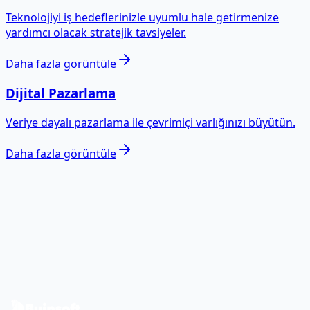
Teknolojiyi iş hedeflerinizle uyumlu hale getirmenize
yardımcı olacak stratejik tavsiyeler.
Daha fazla görüntüle
Dijital Pazarlama
Veriye dayalı pazarlama ile çevrimiçi varlığınızı büyütün.
Daha fazla görüntüle
Verilerinizi somut etkiye
dönüştürmeye hazır mısınız?
Sizin durumunuzu ele alalım ve bir veri ve yazılım yol
haritası tasarlayalım.
Bize Ulaşın