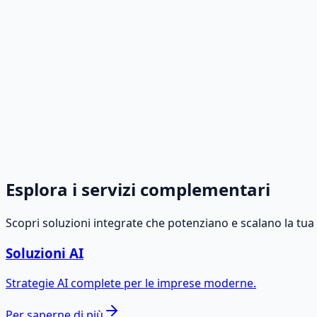
Sviluppiamo progetti software e applicazioni aziendali dota
Per saperne di più
→
Inserimento ed estrazione dati con intelligenza 
Elimina gli errori umani utilizzando algoritmi di apprend
complessi o non strutturati.
Per saperne di più
→
Esplora i servizi complementari
Scopri soluzioni integrate che potenziano e scalano la tua
Soluzioni AI
Strategie AI complete per le imprese moderne.
Per saperne di più