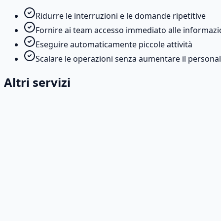
Ridurre le interruzioni e le domande ripetitive
Fornire ai team accesso immediato alle informazi
Eseguire automaticamente piccole attività
Scalare le operazioni senza aumentare il persona
Altri servizi
Consulenza e integrazione di modelli
Consulenza specializzata per integrare l'IA nel vostro e
Per saperne di più
→
Soluzioni di intelligenza artificiale personalizz