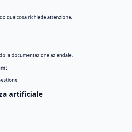
ndo qualcosa richiede attenzione.
do la documentazione aziendale.
am:
Gestione
a artificiale