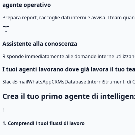
agente operativo
Prepara report, raccoglie dati interni e avvisa il team qua
Assistente alla conoscenza
Risponde immediatamente alle domande interne utilizzan
I tuoi agenti lavorano dove già lavora il tuo te
Slack
E-mail
WhatsApp
CRMs
Database Interni
Strumenti di 
Crea il tuo primo agente di intelligenz
1
1. Comprendi i tuoi flussi di lavoro