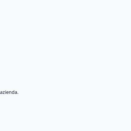
te di funzionalità di analisi e automazione, rigorosamente p
artificiale
imento automatico per digitalizzare, elaborare ed estrarre
 azienda.