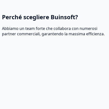
Maggiore flessibilità e velocità
Servizio personalizzato,
senza vincoli.
Costo inferiore, valore superiore
Perché scegliere Buinsoft?
Abbiamo un team forte che collabora con numerosi
partner commerciali, garantendo la massima efficienza.