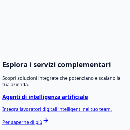
Inserimento ed estrazione dati con
intelligenza artificiale
Elimina gli errori umani utilizzando algoritmi di
apprendimento automatico per digitalizzare, elaborare
ed estrarre automaticamente le informazioni chiave da
documenti complessi o non strutturati.
Per saperne di più
→
Esplora i servizi complementari
Scopri soluzioni integrate che potenziano e scalano la
tua azienda.
Agenti di intelligenza artificiale
Integra lavoratori digitali intelligenti nel tuo team.
Per saperne di più