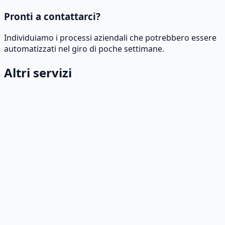
Pronti a contattarci?
Individuiamo i processi aziendali che potrebbero essere
automatizzati nel giro di poche settimane.
Altri servizi
Agenti di intelligenza artificiale e
automazione
Implementiamo agenti conversazionali e flussi di lavoro
intelligenti che collegano i vostri sistemi per rispondere
in modo autonomo, riducendo i tempi di attesa e gli
attriti operativi.
Per saperne di più
→