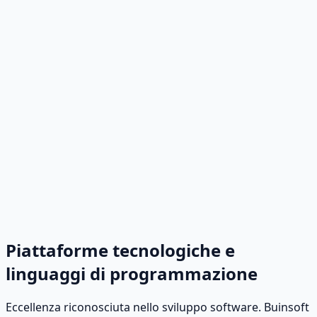
sempre al passo con le esigenze in continua evoluzione.
Modelli di intelligenza artificiale
Agenti
autonomi
Integrazione LLM
Automazione basata
sull'intelligenza artificiale
Piattaforme tecnologiche e
linguaggi di programmazione
Eccellenza riconosciuta nello sviluppo software. Buinsoft