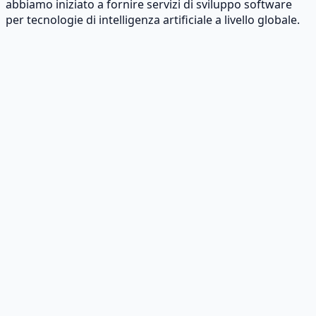
abbiamo iniziato a fornire servizi di sviluppo software
per tecnologie di intelligenza artificiale a livello globale.
Sviluppo di software personalizzato
Che siate una piccola impresa o una grande azienda,
Buinsoft sviluppa soluzioni software su misura per le
vostre esigenze specifiche.
Audit dei sistemi
Architettura cloud
Strategia
digitale
Analisi dei permessi
Sviluppo di applicazioni mobili
Noi di Buinsoft progettiamo e sviluppiamo applicazioni
mobili ad alte prestazioni per piattaforme iOS e Android.