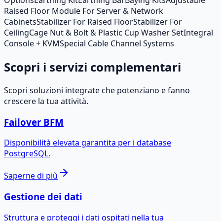
Options
Earthing Kit
Earthing Bar
Baying Kits
Adjustable
Raised Floor Module For Server & Network
Cabinets
Stabilizer For Raised Floor
Stabilizer For
Ceiling
Cage Nut & Bolt & Plastic Cup Washer Set
Integral
Console + KVM
Special Cable Channel Systems
Scopri i servizi complementari
Scopri soluzioni integrate che potenziano e fanno
crescere la tua attività.
Failover BFM
Disponibilità elevata garantita per i database
PostgreSQL.
Saperne di più
Gestione dei dati
Struttura e proteggi i dati ospitati nella tua