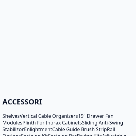
ACCESSORI
Shelves
Vertical Cable Organizers
19" Drawer Fan
Modules
Plinth For Inorax Cabinets
Sliding Anti-Swing
Stabilizor
Enlightment
Cable Guide Brush Strip
Rail