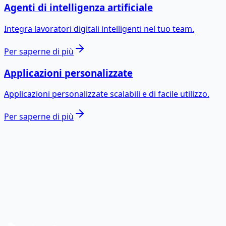
Agenti di intelligenza artificiale
Integra lavoratori digitali intelligenti nel tuo team.
Per saperne di più
Applicazioni personalizzate
Applicazioni personalizzate scalabili e di facile utilizzo.
Per saperne di più
Pronto a trasformare i dati en
impatto reale?
Parliamo del tuo caso e progettiamo una roadmap data
& software.
Contattaci