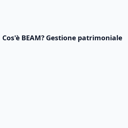
Cos'è BEAM? Gestione patrimoniale
Gestione delle risorse
•
Gestione dei beni strumentali
•
Monitoraggio delle appropriazioni indebite
•
Monitoraggio delle garanzie
•
Storico dei beni
•
Trasporto dei beni
•
Conteggio dei beni
•
Calcolo dell'ammortamento