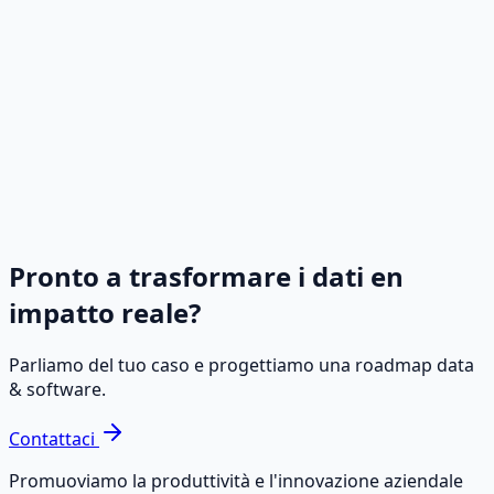
Costo inferiore, valore superiore
Comprendiamo perfettamente che ogni azienda ha
esigenze specifiche. Le nostre soluzioni sono progettate
meticolosamente per soddisfare le vostre precise
necessità, garantendo il massimo ritorno sugli
investimenti nei vostri database.
Pronto a trasformare i dati en
impatto reale?
Parliamo del tuo caso e progettiamo una roadmap data
& software.
Contattaci
Promuoviamo la produttività e l'innovazione aziendale