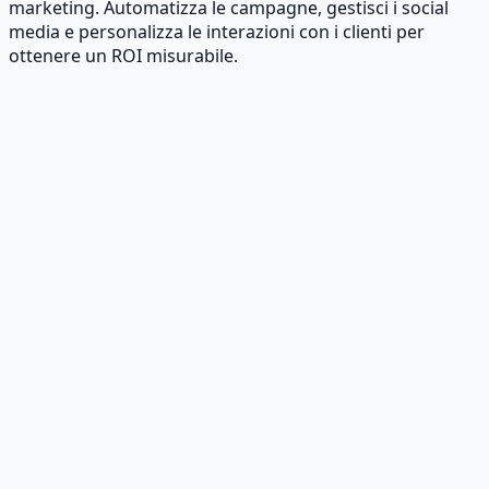
marketing. Automatizza le campagne, gestisci i social
media e personalizza le interazioni con i clienti per
ottenere un ROI misurabile.
Automazione dell'esperienza del cliente
Strumenti di intelligenza artificiale che personalizzano le
interazioni con i clienti e migliorano il coinvolgimento.
Automazione del marketing
Automatizza le campagne email, sui social media e web
con un ROI più elevato.