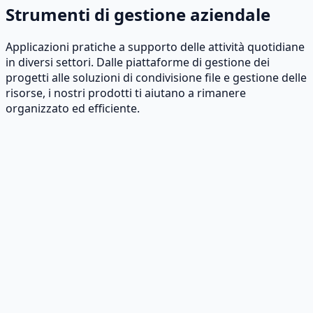
Strumenti di gestione aziendale
Applicazioni pratiche a supporto delle attività quotidiane
in diversi settori. Dalle piattaforme di gestione dei
progetti alle soluzioni di condivisione file e gestione delle
risorse, i nostri prodotti ti aiutano a rimanere
organizzato ed efficiente.
Applicazioni per la gestione dei progetti
Pianifica, monitora e realizza i progetti in modo più
efficace con strumenti di gestione progetti intuitivi.
Pensati per i team che necessitano di chiarezza e
responsabilità in tutte le attività.