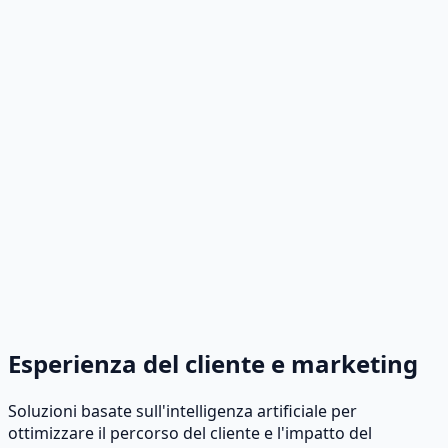
Condivisione e gestione dei file
Soluzioni sicure e centralizzate per l'archiviazione e la
collaborazione sui documenti. Garantiscono ai vostri
team l'accesso ai file corretti sempre e ovunque.
Gestione patrimoniale – BEAM
Gestisci risorse fisiche e digitali con visibilità completa
del ciclo di vita. BEAM contribuisce a ridurre le perdite,
ottimizzare l'utilizzo e garantire la conformità.
Esperienza del cliente e marketing
Soluzioni basate sull'intelligenza artificiale per
ottimizzare il percorso del cliente e l'impatto del